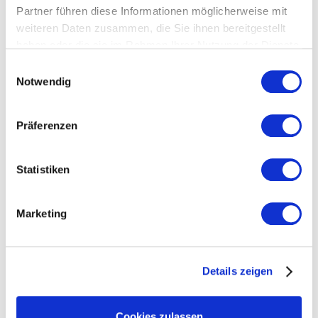
Partner führen diese Informationen möglicherweise mit
weiteren Daten zusammen, die Sie ihnen bereitgestellt
haben oder die sie im Rahmen Ihrer Nutzung der Dienste
gesammelt haben.
Einwilligungsauswahl
Notwendig
Präferenzen
Statistiken
Marketing
Hinweis:
Dieser Test ist nicht für untergewichtige und
essgestörte Menschen geeignet und richtet sich an
diejenigen, die aus gesunden Gründen abnehmen
Details zeigen
möchten.
Cookies zulassen