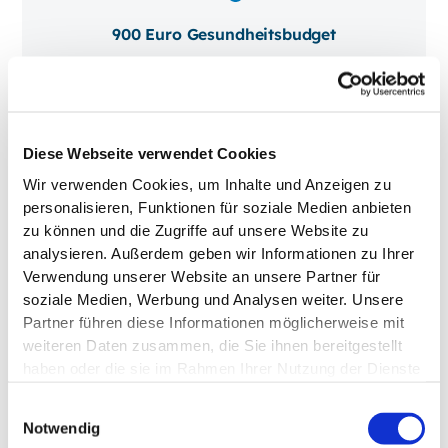
900 Euro Gesundheitsbudget
Ob Sehhilfen, Physiotherapie, Massagen, Zähne
oder weitere Heilmittel – du entscheidest, wofür
du dein jährliches Gesundheitsbudget nutzt.
Diese Webseite verwendet Cookies
Wir verwenden Cookies, um Inhalte und Anzeigen zu
personalisieren, Funktionen für soziale Medien anbieten
zu können und die Zugriffe auf unsere Website zu
analysieren. Außerdem geben wir Informationen zu Ihrer
Starke Entwicklungsmöglichkeiten
Verwendung unserer Website an unsere Partner für
soziale Medien, Werbung und Analysen weiter. Unsere
Wir bieten dir ein dynamisches Umfeld, das dich
Partner führen diese Informationen möglicherweise mit
fordert und fördert. Experten- und
weiteren Daten zusammen, die Sie ihnen bereitgestellt
Führungspositionen besetzen wir nahezu immer
haben oder die sie im Rahmen Ihrer Nutzung der Dienste
aus den eigenen Reihen.
gesammelt haben.
Einwilligungsauswahl
Notwendig