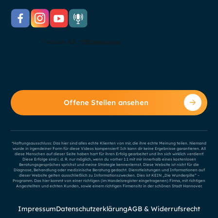
Offene Stellen ansehen
*Haftungsausschluss: Das hier sind alles echte Klienten von mir, die ihre echte Meinung teilen. Niemand
wurde in irgendeiner Form für diese Videos kompensiert! Ich kann dir keine Ergebnisse garantieren. All
diese Menschen auf dieser Seite haben hart für ihren Erfolg gearbeitet und ihn sich wirklich verdient!
Diese Erfolge sind i. d. R. nur möglich, wenn du vorher 1:1 mit mir innerhalb eines kostenlosen
Beratungsgespräches sprichst und meine Strategie kennenlernst. Diese Website ist nicht für die
Diagnose, Behandlung oder medizinische Beratung gedacht. Dienstleistungen und Informationen auf
dieser Website gelten ausschließlich zu Informationszwecken. Dies ist KEIN „Die Wunderpille“ –
Programm. Das hier kommt von einer richtigen (im Handelsregister eingetragenen) Firma, mit richtigen
Angestellten und echten Kunden, sowie einem richtigen Firmensitz in der schönen Stadt Hannover.
Impressum
Datenschutzerklärung
AGB & Widerrufsrecht