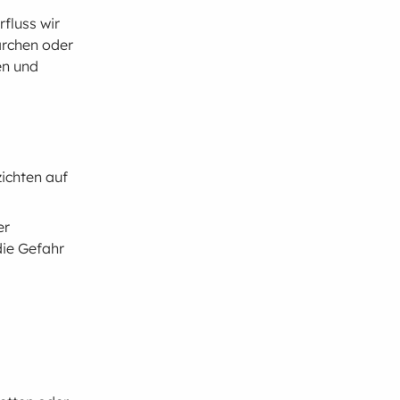
fluss wir
ärchen oder
en und
zichten auf
er
die Gefahr