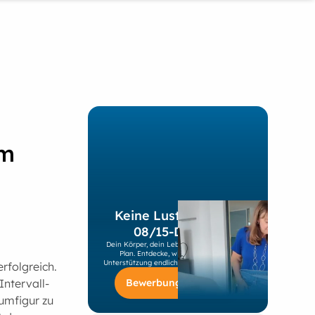
im
Keine Lust mehr auf
08/15-Diäten?
Dein Körper, dein Leben, dein individueller
Plan. Entdecke, wie du mit unserer
Unterstützung endlich nachhaltig abnimmst!
rfolgreich.
Bewerbung starten
ntervall-
umfigur zu