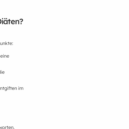
Diäten?
Punkte:
 eine
die
ntgiften im
worten.