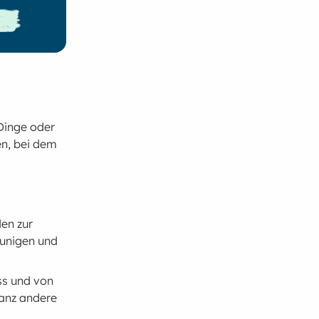
Dinge oder
en, bei dem
en zur
eunigen und
ess und von
ganz andere