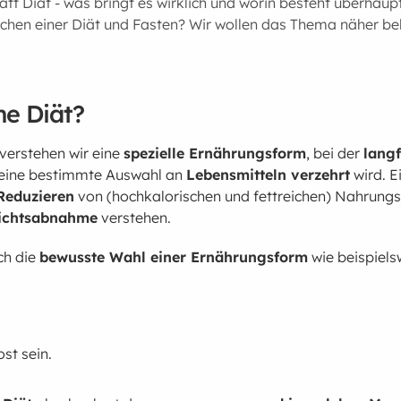
tatt Diät - was bringt es wirklich und worin besteht überhaup
chen einer Diät und Fasten? Wir wollen das Thema näher be
ine Diät?
verstehen wir eine
spezielle Ernährungsform
, bei der
langf
eine bestimmte Auswahl an
Lebensmitteln verzehrt
wird. E
Reduzieren
von (hochkalorischen und fettreichen) Nahrung
ichtsabnahme
verstehen.
ch die
bewusste Wahl einer Ernährungsform
wie beispiel
ost sein.