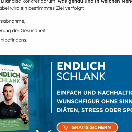
r
Diät
also konkret darum,
was genau und in welchen Me
abei wird ein bestimmtes Ziel verfolgt:
htsabnahme,
erung der Gesundheit
hlbefindens.