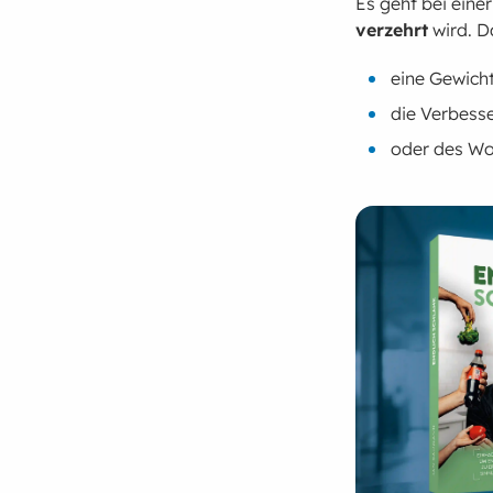
Es geht bei eine
verzehrt
wird. D
eine Gewic
die Verbess
oder des Wo