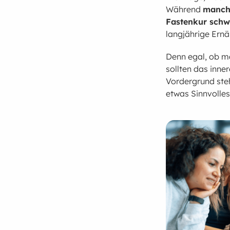
Während
manch
Fastenkur sch
langjährige Ern
Denn egal, ob m
sollten das inne
Vordergrund steh
etwas Sinnvolles