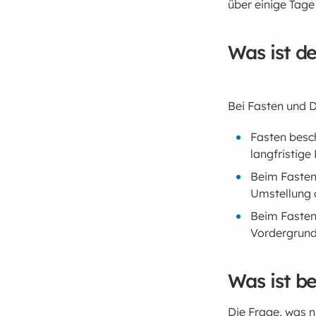
über einige Tag
Was ist d
Bei Fasten und D
Fasten besch
langfristig
Beim Fasten 
Umstellung 
Beim Fasten
Vordergrund
Was ist b
Die Frage, was n