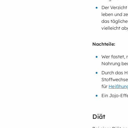
Der Verzich
leben und z
das täglich
vielleicht 
Nachteile:
Wer fastet, 
Nahrung bed
Durch das H
Stoffwechse
für
Heißhun
Ein Jojo-Eff
Diät