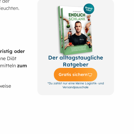
t der
leuchten.
ristig oder
Der alltagstaugliche
ine Diät
Ratgeber
smitteln
zum
Gratis sichern
*Du zahlst nur eine kleine Logistik- und
sweise
Versandpauschale