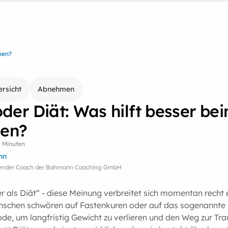
men?
ersicht
Abnehmen
der Diät: Was hilft besser be
en?
5 Minuten
nn
itender Coach der Bahmann Coaching GmbH
er als Diät“ - diese Meinung verbreitet sich momentan recht e
chen schwören auf Fastenkuren oder auf das sogenannte I
de, um langfristig Gewicht zu verlieren und den Weg zur Tra