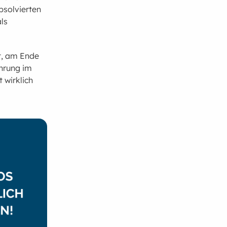
bsolvierten
ls
t, am Ende
ährung im
 wirklich