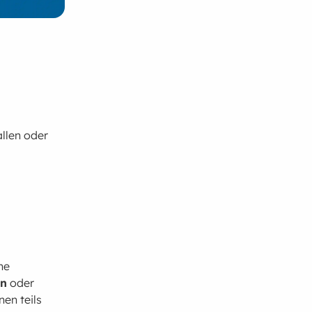
llen oder
ne
en
oder
en teils