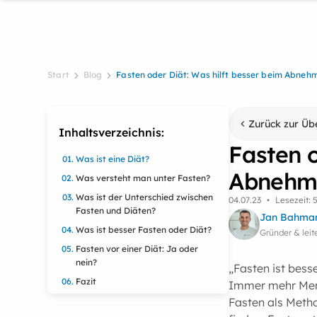
Start
Blog
Fasten oder Diät: Was hilft besser beim Abneh
Zurück zur Üb
Inhaltsverzeichnis:
Fasten o
Was ist eine Diät?
Abnehm
Was versteht man unter Fasten?
Was ist der Unterschied zwischen
04
.
07
.
23
•
Lesezeit: 
Fasten und Diäten?
Jan Bahma
Was ist besser Fasten oder Diät?
Gründer & le
Fasten vor einer Diät: Ja oder
nein?
„Fasten ist bess
Fazit
Immer mehr Mens
Fasten als Metho