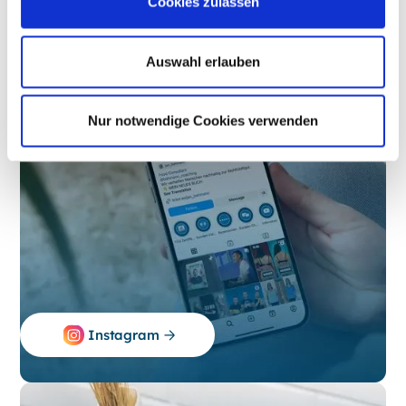
Cookies zulassen
Dann schau gerne mal auf unseren offiziellen
Social-Media Profilen vorbei.
Auswahl erlauben
Nur notwendige Cookies verwenden
Instagram