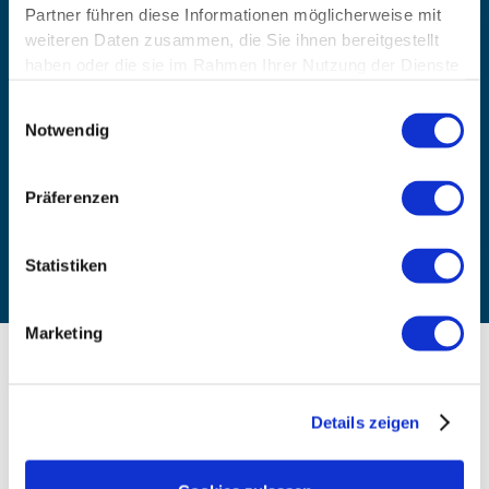
Partner führen diese Informationen möglicherweise mit
weiteren Daten zusammen, die Sie ihnen bereitgestellt
haben oder die sie im Rahmen Ihrer Nutzung der Dienste
gesammelt haben.
Einwilligungsauswahl
Notwendig
Präferenzen
Schilddrüsen­unterfunktion
Statistiken
Marketing
Folge Jan Bahmann jetzt auf...
Details zeigen
Du willst uns, unsere Philosophie und unsere
Kundenerfolge genauer unter die Lupe nehmen?