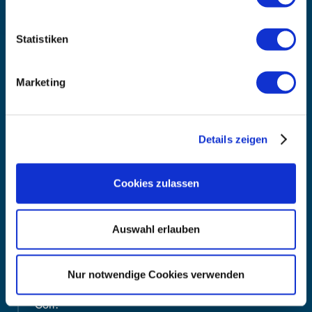
2022
Die 25.000 Kilo-Schallmauer fällt
Statistiken
Marketing
Details zeigen
Cookies zulassen
Auswahl erlauben
Im Laufe des Jahres 2022 durchbrechen unsere
Coaching-Kunden mit gemeinsamen Kräften die
Schallmauer von 25.000 Kilogramm Fettverlust. Ein
Nur notwendige Cookies verwenden
Meilenstein – der in etwa so viel wiegt, wie 21 VW
Golf.