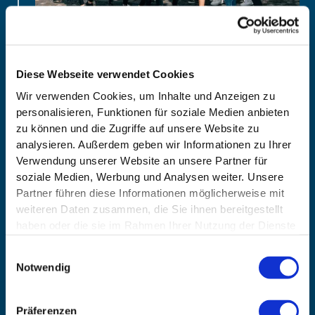
Aus den ursprünglichen 4 Mitarbeitern wird bis Ende
2021 ein 25 Personen starkes Team. Mit einer
Diese Webseite verwendet Cookies
Kombination aus Empathie, eigener Abnehm-
Wir verwenden Cookies, um Inhalte und Anzeigen zu
Erfahrung und fundiertem Wissen begleiten Jan
personalisieren, Funktionen für soziale Medien anbieten
und sein Team immer mehr Kunden zu ihrem
zu können und die Zugriffe auf unsere Website zu
Wohlfühlgewicht.
analysieren. Außerdem geben wir Informationen zu Ihrer
Verwendung unserer Website an unsere Partner für
Angetrieben vom starken Wachstum
soziale Medien, Werbung und Analysen weiter. Unsere
professionalisiert Jan das Coachingkonzept von
Partner führen diese Informationen möglicherweise mit
Bahmann Coaching immer weiter. Das honoriert
weiteren Daten zusammen, die Sie ihnen bereitgestellt
kurz vor Weihnachten nicht nur der
TÜV mit seiner
haben oder die sie im Rahmen Ihrer Nutzung der Dienste
ersten offiziellen Zertifizierung
. Auch die weit über
1.200 Kundinnen, die sich im Jahr 2021 für Bahmann
gesammelt haben.
Einwilligungsauswahl
Coaching entscheiden, sprechen eine klare Sprache.
Notwendig
Präferenzen