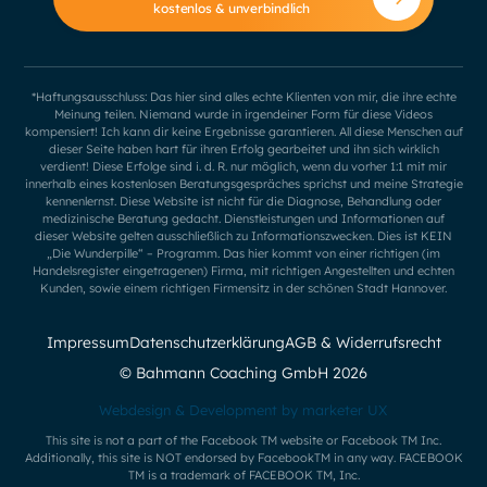
kostenlos & unverbindlich
*Haftungsausschluss: Das hier sind alles echte Klienten von mir, die ihre echte
Meinung teilen. Niemand wurde in irgendeiner Form für diese Videos
kompensiert! Ich kann dir keine Ergebnisse garantieren. All diese Menschen auf
dieser Seite haben hart für ihren Erfolg gearbeitet und ihn sich wirklich
verdient! Diese Erfolge sind i. d. R. nur möglich, wenn du vorher 1:1 mit mir
innerhalb eines kostenlosen Beratungsgespräches sprichst und meine Strategie
kennenlernst. Diese Website ist nicht für die Diagnose, Behandlung oder
medizinische Beratung gedacht. Dienstleistungen und Informationen auf
dieser Website gelten ausschließlich zu Informationszwecken. Dies ist KEIN
„Die Wunderpille“ – Programm. Das hier kommt von einer richtigen (im
Handelsregister eingetragenen) Firma, mit richtigen Angestellten und echten
Kunden, sowie einem richtigen Firmensitz in der schönen Stadt Hannover.
Impressum
Datenschutzerklärung
AGB & Widerrufsrecht
© Bahmann Coaching GmbH
2026
Webdesign & Development by marketer UX
This site is not a part of the Facebook TM website or Facebook TM Inc.
Additionally, this site is NOT endorsed by FacebookTM in any way. FACEBOOK
TM is a trademark of FACEBOOK TM, Inc.