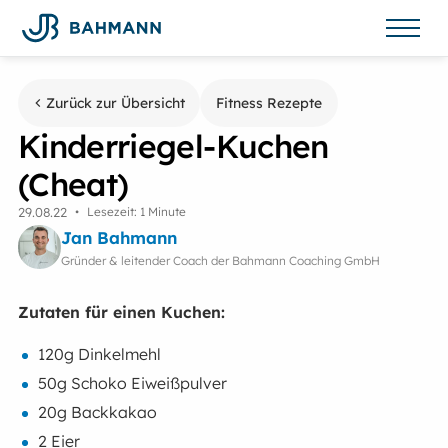
Zurück zur Übersicht
Fitness Rezepte
Kinderriegel-Kuchen
(Cheat)
29
.
08
.
22
•
Lesezeit: 1 Minute
Jan Bahmann
Gründer & leitender Coach der Bahmann Coaching GmbH
Zutaten für einen Kuchen:
120g Dinkelmehl
50g Schoko Eiweißpulver
20g Backkakao
2 Eier