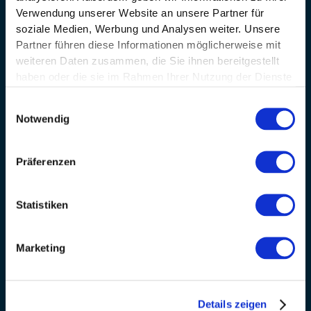
Mit welcher Methode wird gearbeitet?
Verwendung unserer Website an unsere Partner für
soziale Medien, Werbung und Analysen weiter. Unsere
Das Buch „Endlich Schlank“ von Jan
Bahmann
NEU
Partner führen diese Informationen möglicherweise mit
weiteren Daten zusammen, die Sie ihnen bereitgestellt
haben oder die sie im Rahmen Ihrer Nutzung der Dienste
Über
gesammelt haben.
Einwilligungsauswahl
Startseite
Notwendig
Shop
Präferenzen
Karriere
Über uns
Statistiken
Triff das Team
Marketing
TÜV-Zertifizierungen
Glossar
Details zeigen
Blog