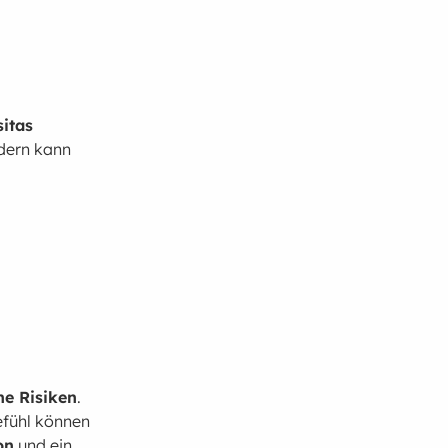
itas
ndern kann
he Risiken
.
efühl können
on
und ein