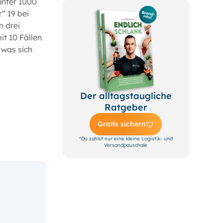
unter 1000
“ 19 bei
n drei
it 10 Fällen
 was sich
Der alltagstaugliche
Ratgeber
Gratis sichern
*Du zahlst nur eine kleine Logistik- und
Versandpauschale
n