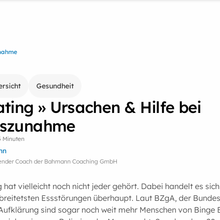
unahme
ersicht
Gesundheit
ting » Ursachen & Hilfe bei
tszunahme
5 Minuten
nn
itender Coach der Bahmann Coaching GmbH
 hat vielleicht noch nicht jeder gehört. Dabei handelt es sic
rbreitetsten Essstörungen überhaupt. Laut BZgA, der Bundes
 Aufklärung sind sogar noch weit mehr Menschen von Binge 