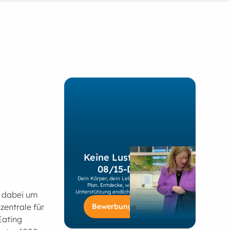
Keine Lust mehr auf
08/15-Diäten?
Dein Körper, dein Leben, dein individueller
Plan. Entdecke, wie du mit unserer
Unterstützung endlich nachhaltig abnimmst!
h dabei um
Bewerbung starten
zentrale für
Eating