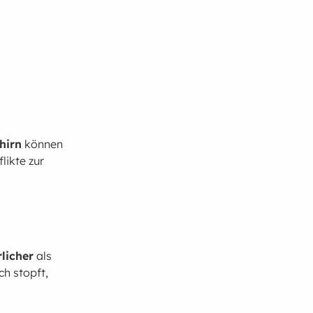
hirn
können
likte zur
licher
als
ch stopft,