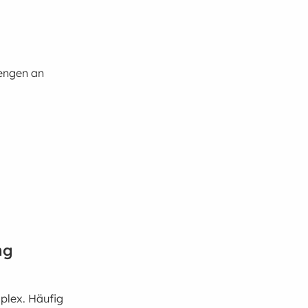
Mengen an
ng
mplex. Häufig