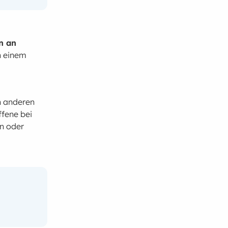
n an
n einem
on anderen
ffene bei
n oder