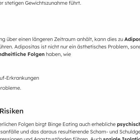
er stetigen Gewichtszunahme führt.
ng über einen längeren Zeitraum anhält, kann dies zu
Adipos
führen. Adipositas ist nicht nur ein ästhetisches Problem, so
dheitliche Folgen
haben, wie
auf-Erkrankungen
probleme.
Risiken
lichen Folgen birgt Binge Eating auch erhebliche
psychisc
ssanfälle und das daraus resultierende Scham- und Schuldg
ressionen und Angstzuständen führen. Auch
soziale Isolati