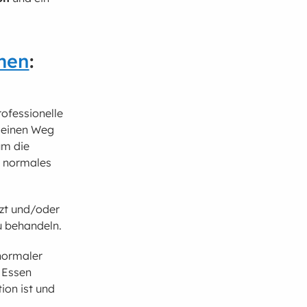
men
:
rofessionelle
d einen Weg
um die
n normales
rzt und/oder
u behandeln.
normaler
t Essen
ion ist und