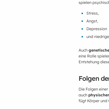
spielen psychisc
Stress,
Angst,
Depression
und niedrig
Auch
genetisch
eine Rolle spiel
Entstehung diese
Folgen de
Die Folgen eine
auch
physische
fügt Körper und