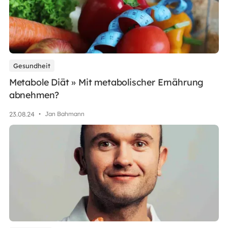
Gesundheit
Metabole Diät » Mit metabolischer Ernährung
abnehmen?
23
.
08
.
24
•
Jan Bahmann