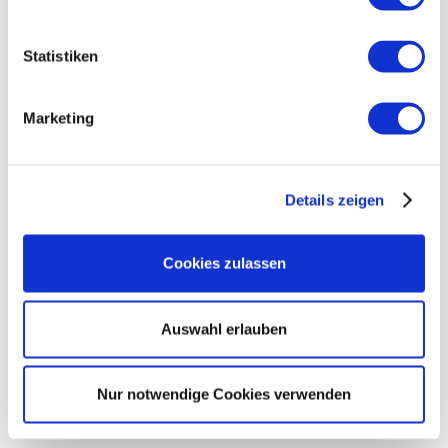
Der Verzicht auf säurebildende
Lebensmittel hilft, den Säure-Basen-
Haushalt Deines Körpers auszugleichen.
Statistiken
Entgiftung des Körpers
Basische Lebensmittel fördern die
Marketing
natürlichen Entgiftungsprozesse und
unterstützen das Ausschwemmen von
Schadstoffen.
Details zeigen
Verbesserung der Verdauung
Sie können die Verdauung fördern und
Beschwerden wie Blähungen und
Cookies zulassen
Völlegefühl lindern.
Reduzierung von Entzündungen
Auswahl erlauben
Basische Lebensmittel wirken
entzündungshemmend und tragen zur
Reduzierung von Entzündungen im Körper
Nur notwendige Cookies verwenden
bei.