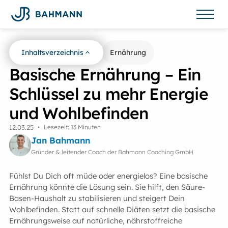
Inhaltsverzeichnis
Zurück zur Übersicht
Ernährung
Basische Ernährung – Ein
Schlüssel zu mehr Energie
und Wohlbefinden
12
.
03
.
25
•
Lesezeit: 13 Minuten
Jan Bahmann
Gründer & leitender Coach der Bahmann Coaching GmbH
Fühlst Du Dich oft müde oder energielos? Eine basische
Ernährung könnte die Lösung sein. Sie hilft, den Säure-
Basen-Haushalt zu stabilisieren und steigert Dein
Wohlbefinden. Statt auf schnelle Diäten setzt die basische
Ernährungsweise auf natürliche, nährstoffreiche