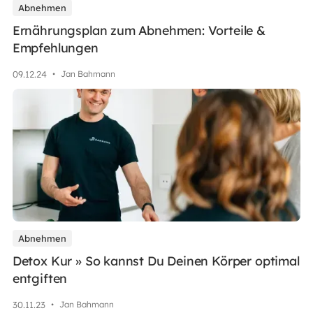
Abnehmen
Ernährungsplan zum Abnehmen: Vorteile &
Empfehlungen
09
.
12
.
24
•
Jan Bahmann
Abnehmen
Detox Kur » So kannst Du Deinen Körper optimal
entgiften
30
.
11
.
23
•
Jan Bahmann