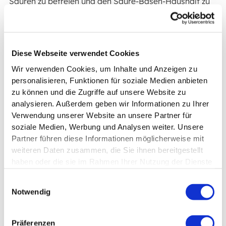
Säuren zu befreien und den Säure-Basen-Haushalt zu
regulieren.
Eine Basenfastenkur kann eine wohltuende Auszeit für
Deinen Körper sein und ihn dabei unterstützen, sich zu
Diese Webseite verwendet Cookies
regenerieren.
Wir verwenden Cookies, um Inhalte und Anzeigen zu
Während einer Basenfastenkur, die in der Regel 1-2
personalisieren, Funktionen für soziale Medien anbieten
Wochen dauert, verzichtest Du auf säurebildende
zu können und die Zugriffe auf unsere Website zu
Lebensmittel wie Fleisch, Fisch, Eier, Milchprodukte und
analysieren. Außerdem geben wir Informationen zu Ihrer
verarbeitete Lebensmittel.
Verwendung unserer Website an unsere Partner für
soziale Medien, Werbung und Analysen weiter. Unsere
Stattdessen konzentrierst Du Dich auf basische
Partner führen diese Informationen möglicherweise mit
Lebensmittel wie frisches Obst, Gemüse, Nüsse und
weiteren Daten zusammen, die Sie ihnen bereitgestellt
Samen - diese Ernährungsweise hilft Deinem Körper,
haben oder die sie im Rahmen Ihrer Nutzung der Dienste
Säuren abzubauen und den pH-Wert ins Gleichgewicht
gesammelt haben.
zu bringen.
Einwilligungsauswahl
Notwendig
Regulierung des Säure-Basen-
Haushalts
Präferenzen