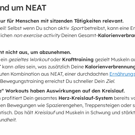
und um NEAT
ur für Menschen mit sitzenden Tätigkeiten relevant.
il! Selbst wenn Du schon aktiv
Sport
betreibst, kann eine 
lichen
non exercise activity
Deinen Gesamt-
Kalorienverbra
ht nicht aus, um abzunehmen.
 ein
gezieltes Workout
oder
Krafttraining
gezielt Muskeln a
T
kann
alles
sein, was zusätzlich Deine
Kalorienverbrennun
guten Kombination aus NEAT, einer durchdachten
Ernährungs
Bewegungstraining erreichst Du schneller Dein
Ziel
.
e“ Workouts haben Auswirkungen auf den Kreislauf.
h profitiert Dein gesamtes
Herz-Kreislauf-System
bereits 
igen Bewegungen wie Spazierengehen, Treppensteigen oder 
tisch. Das hält
Kreislauf
und Muskeln in Schwung und stärkt 
undheit
.