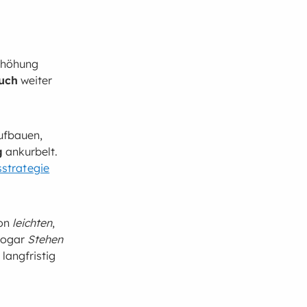
Erhöhung
uch
weiter
ufbauen,
g
ankurbelt.
strategie
von
leichten
,
sogar
Stehen
langfristig