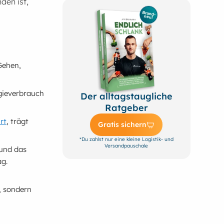
den ist,
 Gehen,
rgieverbrauch
Der alltagstaugliche
Ratgeber
rt
, trägt
Gratis sichern
*Du zahlst nur eine kleine Logistik- und
Versandpauschale
 und das
ag.
, sondern