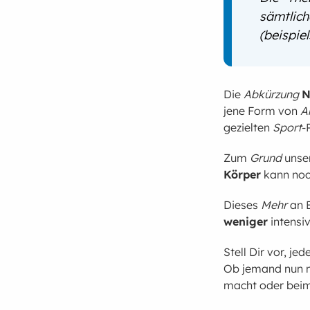
sämtlich
(beispie
Die
Abkürzung
N
jene Form von
A
gezielten
Sport
-
Zum
Grund
unse
Körper
kann no
Dieses
Mehr
an B
weniger
intensiv
Stell Dir vor, j
Ob jemand nun 
macht oder bei