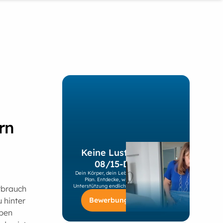
rn
Keine Lust mehr auf
08/15-Diäten?
Dein Körper, dein Leben, dein individueller
Plan. Entdecke, wie du mit unserer
Unterstützung endlich nachhaltig abnimmst!
rbrauch
Bewerbung starten
 hinter
eben