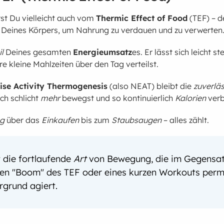
st Du vielleicht auch vom
Thermic Effect of Food
(TEF) – d
Deines Körpers, um Nahrung zu verdauen und zu verwerten
il
Deines gesamten
Energieumsatz
es. Er lässt sich leicht st
 kleine Mahlzeiten über den Tag verteilst.
ise Activity Thermogenesis
(also NEAT) bleibt die
zuverlä
ch schlicht
mehr
bewegst und so kontinuierlich
Kalorien
verb
ng
über das
Einkaufen
bis zum
Staubsaugen
– alles zählt.
t die fortlaufende
Art
von Bewegung, die im Gegensa
gen "Boom" des TEF oder eines kurzen Workouts per
rgrund agiert.