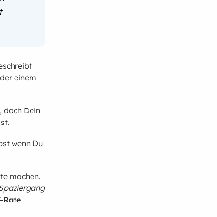
t
eschreibt
oder einem
z
, doch Dein
st.
bst wenn Du
itte machen.
Spaziergang
-Rate
.