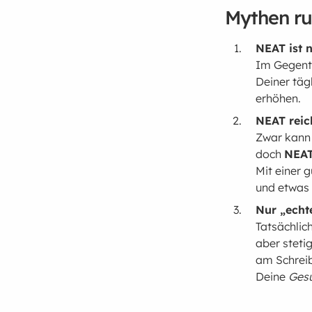
Mythen r
NEAT ist n
Im Gegente
Deiner täg
erhöhen.
NEAT reic
Zwar kann
doch
NEA
Mit einer 
und etwas 
Nur „echt
Tatsächlic
aber stet
am Schreib
Deine
Ges