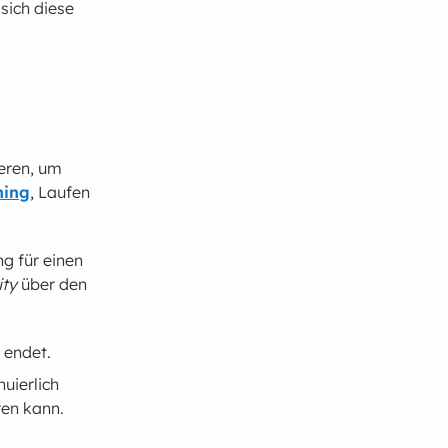
sich diese
eren, um
ning
, Laufen
g für einen
ity
über den
r endet.
nuierlich
en kann.