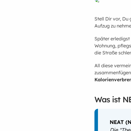
Stell Dir vor, D
Aufzug zu nehme
Später erledigst
Wohnung, pflegst
die Straße schle
All diese vermein
zusammenfügen 
Kalorienverbr
Was ist N
NEAT (N
Die "The