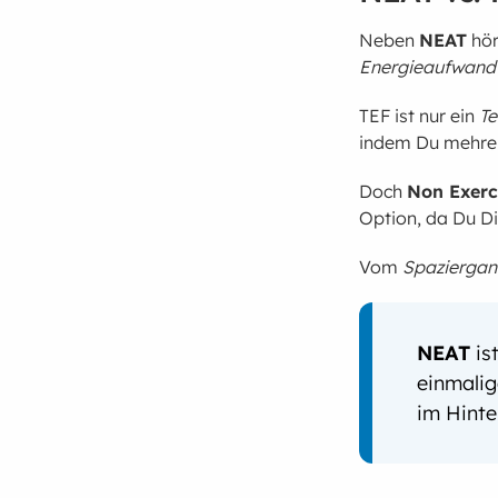
Neben
NEAT
hör
Energieaufwand
TEF ist nur ein
Te
indem Du mehrere
Doch
Non Exerc
Option, da Du Di
Vom
Spazierga
NEAT
is
einmali
im Hinte