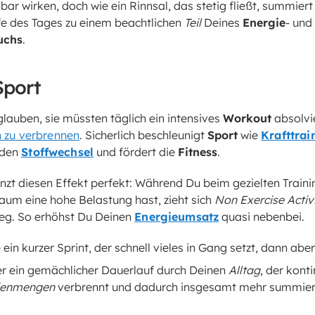
ar wirken, doch wie ein Rinnsal, das stetig fließt, summiert 
fe des Tages zu einem beachtlichen
Teil
Deines
Energie
- und
uchs
.
Sport
lauben, sie müssten täglich ein intensives
Workout
absolvi
 zu verbrennen
. Sicherlich beschleunigt
Sport
wie
Krafttrai
 den
Stoffwechsel
und fördert die
Fitness
.
zt diesen Effekt perfekt: Während Du beim gezielten Trainin
aum eine hohe Belastung hast, zieht sich
Non Exercise Activ
eg. So erhöhst Du Deinen
Energieumsatz
quasi nebenbei.
e ein kurzer Sprint, der schnell vieles in Gang setzt, dann abe
er ein gemächlicher Dauerlauf durch Deinen
Alltag
, der konti
ienmengen
verbrennt und dadurch insgesamt mehr summier