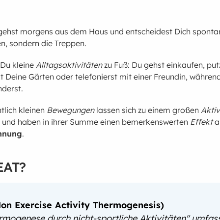
u gehst morgens aus dem Haus und entscheidest Dich spontan
n, sondern die Treppen.
 Du kleine
Alltagsaktivitäten
zu Fuß: Du gehst einkaufen, put
 Deine Gärten oder telefonierst mit einer Freundin, währen
nderst.
tlich kleinen
Bewegungen
lassen sich zu einem großen
Aktiv
und haben in ihrer Summe einen bemerkenswerten
Effekt
a
ennung
.
EAT?
on Exercise Activity Thermogenesis)
rmogenese durch nicht-sportliche Aktivitäten" umfas