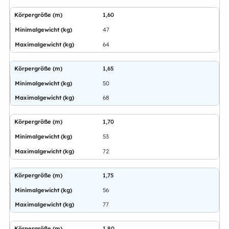
1,60
47
64
1,65
50
68
1,70
53
72
1,75
56
77
1,80