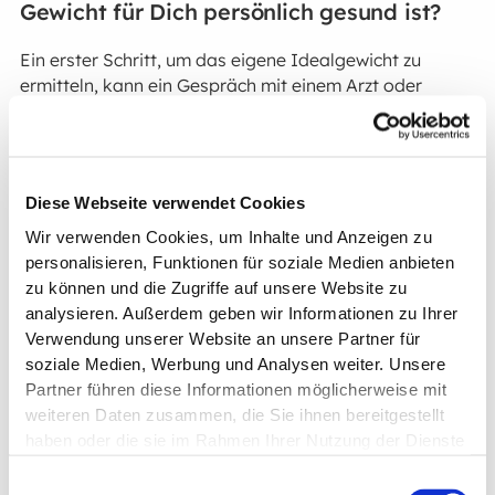
Gewicht für Dich persönlich gesund ist?
Ein erster Schritt, um das eigene Idealgewicht zu
ermitteln, kann ein Gespräch mit einem Arzt oder
Ernährungsberater
sein.
Du kannst individuelle Faktoren wie den
Gesundheitszustand, die Körperzusammensetzung und
Diese Webseite verwendet Cookies
persönliche Ziele berücksichtigen.
Wir verwenden Cookies, um Inhalte und Anzeigen zu
Methoden wie eine Körperfettmessung oder eine
personalisieren, Funktionen für soziale Medien anbieten
Stoffwechselanalyse bieten präzisere Informationen
zu können und die Zugriffe auf unsere Website zu
als die reine Betrachtung des BMI.
analysieren. Außerdem geben wir Informationen zu Ihrer
Verwendung unserer Website an unsere Partner für
Wenn Du Deinen BMI noch nicht kennst, kannst Du
soziale Medien, Werbung und Analysen weiter. Unsere
unseren praktischen
BMI-Rechner
verwenden.
Partner führen diese Informationen möglicherweise mit
weiteren Daten zusammen, die Sie ihnen bereitgestellt
haben oder die sie im Rahmen Ihrer Nutzung der Dienste
Welche Vorteile hat es, Dein Idealgewicht
gesammelt haben.
zu erreichen?
Einwilligungsauswahl