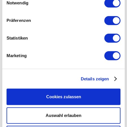
Notwendig
Das Erreichen eines gesunden Gewichts hat zahlreiche
positive Auswirkungen:
Präferenzen
Herzgesundheit:
Ein gesundes Gewicht entlastet
das Herz und senkt den Blutdruck.
Statistiken
Blutzucker:
Das Risiko für Typ-2-Diabetes kann
verringert werden.
Marketing
Gelenke:
Weniger Gewicht reduziert die Belastung
der Gelenke und beugt Verschleiß vor.
Energielevel:
Viele Menschen fühlen sich fitter und
Details zeigen
energiegeladener.
Body-Mass-Index:
Das Halten eines gesunden
Body-Mass-Index (BMI) kann das Risiko
Cookies zulassen
chronischer Krankheiten erheblich reduzieren.
Auswahl erlauben
Welche gesundheitlichen Risiken sind mit