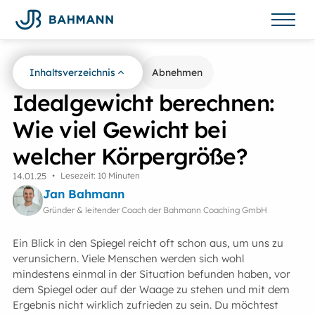
Inhaltsverzeichnis
Zurück zur Übersicht
Abnehmen
Idealgewicht berechnen:
Wie viel Gewicht bei
welcher Körpergröße?
14
.
01
.
25
•
Lesezeit: 10 Minuten
Jan Bahmann
Gründer & leitender Coach der Bahmann Coaching GmbH
Ein Blick in den Spiegel reicht oft schon aus, um uns zu
verunsichern. Viele Menschen werden sich wohl
mindestens einmal in der Situation befunden haben, vor
dem Spiegel oder auf der Waage zu stehen und mit dem
Ergebnis nicht wirklich zufrieden zu sein. Du möchtest