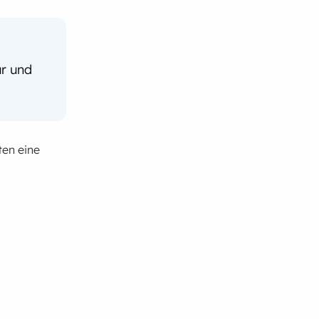
t
ur und
ten eine