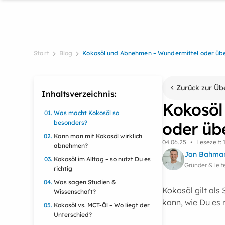
Start
Blog
Kokosöl und Abnehmen – Wundermittel oder üb
Zurück zur Üb
Inhaltsverzeichnis:
Kokosöl
Was macht Kokosöl so
besonders?
oder üb
Kann man mit Kokosöl wirklich
04
.
06
.
25
•
Lesezeit:
abnehmen?
Jan Bahma
Kokosöl im Alltag – so nutzt Du es
Gründer & le
richtig
Was sagen Studien &
Kokosöl gilt als
Wissenschaft?
kann, wie Du es r
Kokosöl vs. MCT-Öl – Wo liegt der
Unterschied?