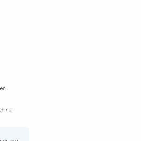
ten
ch nur