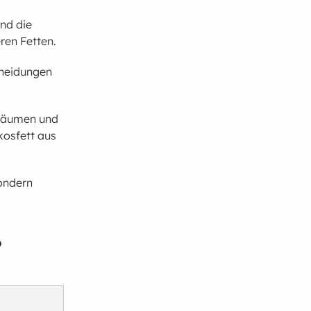
nd die
ren Fetten.
cheidungen
träumen und
kosfett aus
sondern
?