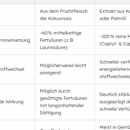
Aus dem Fruchtfleisch
Extrakt aus K
der Kokosnuss
oder Palmöl
~60 % mittelkettige
~100 % reine 
ammensetzung
Fettsäuren (z. B.
(Capryl- & Ca
Laurinsäure)
Schneller ver
Möglicherweise leicht
toffwechsel
energieliefern
anregend
stoffwechsela
Möglich durch
Deutlich stärk
gesättigte Fettsäuren
de Wirkung
ausgeprägt d
mit langanhaltender
schnelle Verf
Sättigung
Meist in Geträ