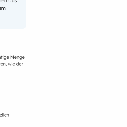
men aus
dem
chtige Menge
en, wie der
zlich