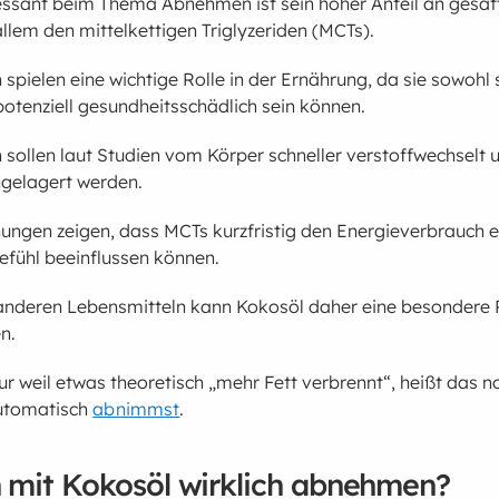
essant beim Thema Abnehmen ist sein hoher Anteil an gesät
allem den mittelkettigen Triglyzeriden (MCTs).
 spielen eine wichtige Rolle in der Ernährung, da sie sowohl
potenziell gesundheitsschädlich sein können.
 sollen laut Studien vom Körper schneller verstoffwechselt 
ngelagert werden.
hungen zeigen, dass MCTs kurzfristig den Energieverbrauch 
efühl beeinflussen können.
anderen Lebensmitteln kann Kokosöl daher eine besondere R
n.
r weil etwas theoretisch „mehr Fett verbrennt“, heißt das n
automatisch
abnimmst
.
mit Kokosöl wirklich abnehmen?