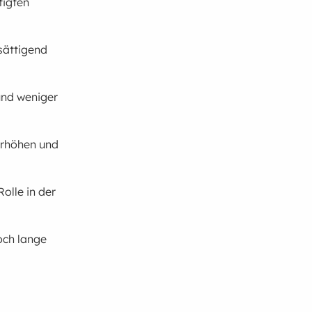
tigten
 sättigend
und weniger
erhöhen und
olle in der
och lange