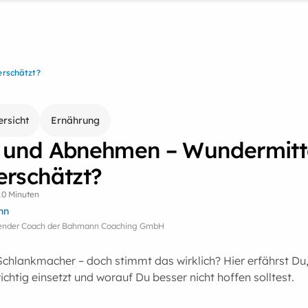
erschätzt?
ersicht
Ernährung
 und Abnehmen – Wundermitt
erschätzt?
 10 Minuten
nn
itender Coach der Bahmann Coaching GmbH
 Schlankmacher – doch stimmt das wirklich? Hier erfährst Du
ichtig einsetzt und worauf Du besser nicht hoffen solltest.