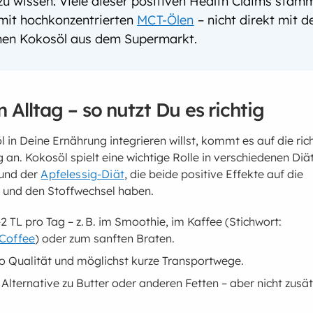
zu wissen: Viele dieser positiven Health Claims stam
mit hochkonzentrierten
MCT-Ölen
– nicht direkt mit 
chen Kokosöl aus dem Supermarkt.
 Alltag – so nutzt Du es richtig
in Deine Ernährung integrieren willst, kommt es auf die ri
n. Kokosöl spielt eine wichtige Rolle in verschiedenen Diät
und der
Apfelessig-Diät
, die beide positive Effekte auf die
 und den Stoffwechsel haben.
 TL pro Tag – z. B. im Smoothie, im Kaffee (Stichwort:
 Coffee
) oder zum sanften Braten.
io Qualität und möglichst kurze Transportwege.
 Alternative zu Butter oder anderen Fetten – aber nicht zusät