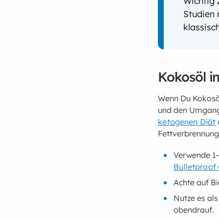
Wichtig 
Studien 
klassis
Kokosöl im
Wenn Du Kokosöl 
und den Umgang a
ketogenen Diät
Fettverbrennung
Verwende 1–2
Bulletproof
Achte auf B
Nutze es als
obendrauf.