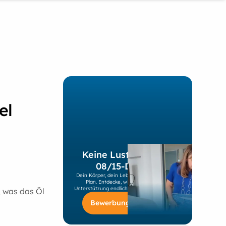
el
Keine Lust mehr auf
08/15-Diäten?
Dein Körper, dein Leben, dein individueller
Plan. Entdecke, wie du mit unserer
Unterstützung endlich nachhaltig abnimmst!
, was das Öl
Bewerbung starten