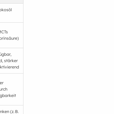
okosöl
MCTs
prinsäure)
fügbar,
d, stärker
ktivierend
er
urch
ügbarkeit
nken (z. B.