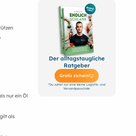
tützen
b
Der alltagstaugliche
Ratgeber
Gratis sichern
*Du zahlst nur eine kleine Logistik- und
Versandpauschale
ls nur ein Öl
ilt als