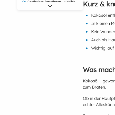
Kurz & k
Gesättigte Fettsäuren – wirklich
so schlimm?
Was passiert, wenn Du zu viel
Kokosöl enth
Kokosöl isst?
In kleinen 
Kokosöl für Haut und Haare –
was bringt’s wirklich?
Kein Wunder
Kokosöl im Vergleich – Butter,
Auch als Hau
Rapsöl, Olivenöl
Wichtig: auf
Ist Kokosöl nachhaltig?
Expertenmeinungen
Mini-Selbstcheck: Passt Kokosöl
Was macht
zu Deinem Alltag?
Zukunft von Kokosöl
Kokosöl – gewonn
Warum Du mehr brauchst als nur
Kokosöl
zum Braten.
Du suchst nach gesunden
Ob in der Hautpf
Strategien, um abzunehmen?
echter Alleskönn