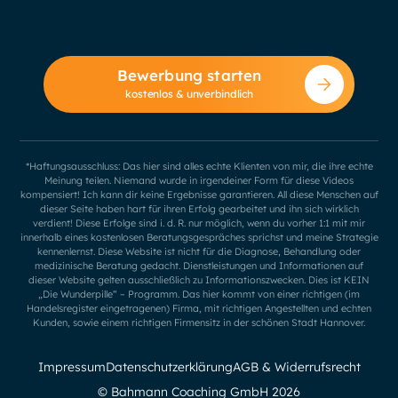
Bewerbung starten
kostenlos & unverbindlich
*Haftungsausschluss: Das hier sind alles echte Klienten von mir, die ihre echte
Meinung teilen. Niemand wurde in irgendeiner Form für diese Videos
kompensiert! Ich kann dir keine Ergebnisse garantieren. All diese Menschen auf
dieser Seite haben hart für ihren Erfolg gearbeitet und ihn sich wirklich
verdient! Diese Erfolge sind i. d. R. nur möglich, wenn du vorher 1:1 mit mir
innerhalb eines kostenlosen Beratungsgespräches sprichst und meine Strategie
kennenlernst. Diese Website ist nicht für die Diagnose, Behandlung oder
medizinische Beratung gedacht. Dienstleistungen und Informationen auf
dieser Website gelten ausschließlich zu Informationszwecken. Dies ist KEIN
„Die Wunderpille“ – Programm. Das hier kommt von einer richtigen (im
Handelsregister eingetragenen) Firma, mit richtigen Angestellten und echten
Kunden, sowie einem richtigen Firmensitz in der schönen Stadt Hannover.
Impressum
Datenschutzerklärung
AGB & Widerrufsrecht
© Bahmann Coaching GmbH
2026