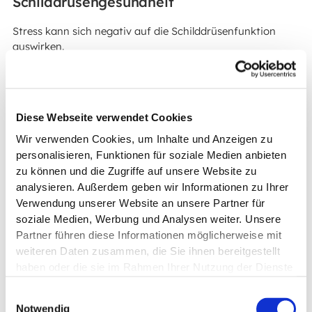
Schilddrüsengesundheit
Stress kann sich negativ auf die Schilddrüsenfunktion
auswirken.
Cortisol
, das Hauptstresshormon, kann den Stoffwechsel
beeinflussen und ist mit einer erschwerten
Gewichtsregulation verbunden.
Diese Webseite verwendet Cookies
Wir verwenden Cookies, um Inhalte und Anzeigen zu
Stressbewältigungstechniken wie Yoga, Meditation und
personalisieren, Funktionen für soziale Medien anbieten
regelmäßige Bewegung
können die
Schilddrüsengesundheit erheblich steigern.
zu können und die Zugriffe auf unsere Website zu
analysieren. Außerdem geben wir Informationen zu Ihrer
Verwendung unserer Website an unsere Partner für
Hormone und deren Einfluss auf das
soziale Medien, Werbung und Analysen weiter. Unsere
Wohlbefinden
Partner führen diese Informationen möglicherweise mit
weiteren Daten zusammen, die Sie ihnen bereitgestellt
Hormone wie Östrogen, Progesteron und
haben oder die sie im Rahmen Ihrer Nutzung der Dienste
Schilddrüsenhormone interagieren und haben einen
gesammelt haben.
direkten Einfluss auf das Körpergewicht.
Einwilligungsauswahl
Notwendig