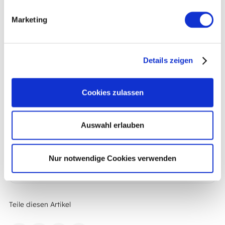
nicht abnehmen. Der Körper verbraucht zwar auch
nachts Energie, aber um wirklich Gewicht zu verlieren,
Marketing
ist mehr nötig als eine besondere Diät oder eine
bestimmte Schlafroutine.
Details zeigen
Cookies zulassen
Jan Bahmann
Gründer & leitender Coach der Bahmann Coaching GmbH
Seit seinem 17. Lebensjahr beschäftigt sich Jan
Auswahl erlauben
leidenschaftlich mit den Themen Gesundheit,
Ernährung und Fitness und verhilft Menschen in einer
persönlichen Zusammenarbeit nachhaltig zu ihrer
Nur notwendige Cookies verwenden
Wohlfühlfigur.
Teile diesen Artikel