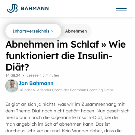
Inhaltsverzeichnis
Zurück zur Übersicht
Abnehmen
Abnehmen im Schlaf » Wie
funktioniert die Insulin-
Diät?
14
.
08
.
24
•
Lesezeit: 5 Minuten
Jan Bahmann
Gründer & leitender Coach der Bahmann Coaching GmbH
Es gibt an sich ja nichts, was wir im Zusammenhang mit
dem Thema Diät noch nicht gehört haben. Nun gesellt sich
hierzu auch noch die sogenannte Insulin-Diät, bei der
man angeblich im Schlaf abnehmen kann. Das ist
durchaus sehr verlockend. Kein Wunder daher, dass die