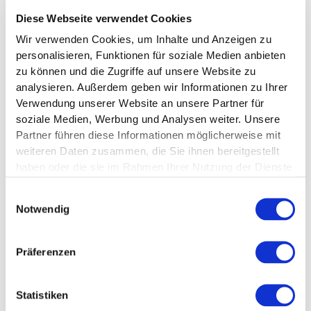
Entscheidend bleibt, wie schon erwähnt, das tägliche
Diese Webseite verwendet Cookies
Kaloriendefizit
und eine
gesunde, langfristig
angelegte Ernährungsweise
.
Wir verwenden Cookies, um Inhalte und Anzeigen zu
personalisieren, Funktionen für soziale Medien anbieten
zu können und die Zugriffe auf unsere Website zu
analysieren. Außerdem geben wir Informationen zu Ihrer
Verwendung unserer Website an unsere Partner für
soziale Medien, Werbung und Analysen weiter. Unsere
Partner führen diese Informationen möglicherweise mit
weiteren Daten zusammen, die Sie ihnen bereitgestellt
haben oder die sie im Rahmen Ihrer Nutzung der Dienste
gesammelt haben.
Einwilligungsauswahl
Notwendig
Fazit
Präferenzen
Abnehmen im Schlaf klingt wie ein Traum, doch die
Realität sieht anders aus. Ohne ein Kaloriendefizit und
Statistiken
einen gesunden Lebensstil wirst Du auch im Schlaf