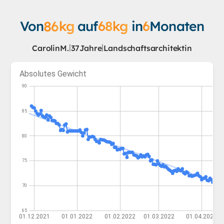
Von
86
kg
auf
68
kg
in
6
Monaten
|
|
Carolin
M.
37
Jahre
Landschaftsarchitektin