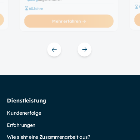
um 
Alltags als Krankenschwester jederzeit
60
Jahre
kön
umsetzen kann.
Mehr erfahren
Slide 4 of 11.
Dienstleistung
Kundenerfolge
Erfahrungen
Wie sieht eine Zusammenarbeit aus?