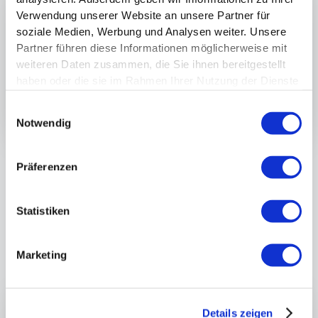
Verwendung unserer Website an unsere Partner für
soziale Medien, Werbung und Analysen weiter. Unsere
Partner führen diese Informationen möglicherweise mit
weiteren Daten zusammen, die Sie ihnen bereitgestellt
haben oder die sie im Rahmen Ihrer Nutzung der Dienste
gesammelt haben.
Einwilligungsauswahl
Notwendig
Präferenzen
Zweites Interview 12 Monate
Statistiken
später
Marketing
Details zeigen