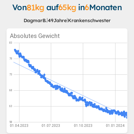
Von
81
kg
auf
65
kg
in
6
Monaten
|
|
Dagmar
B.
49
Jahre
Krankenschwester