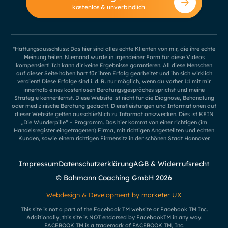
kostenlos & unverbindlich
*Haftungsausschluss: Das hier sind alles echte Klienten von mir, die ihre echte
Meinung teilen. Niemand wurde in irgendeiner Form für diese Videos
kompensiert! Ich kann dir keine Ergebnisse garantieren. All diese Menschen
auf dieser Seite haben hart für ihren Erfolg gearbeitet und ihn sich wirklich
verdient! Diese Erfolge sind i. d. R. nur möglich, wenn du vorher 1:1 mit mir
innerhalb eines kostenlosen Beratungsgespräches sprichst und meine
Strategie kennenlernst. Diese Website ist nicht für die Diagnose, Behandlung
oder medizinische Beratung gedacht. Dienstleistungen und Informationen auf
dieser Website gelten ausschließlich zu Informationszwecken. Dies ist KEIN
„Die Wunderpille“ – Programm. Das hier kommt von einer richtigen (im
Handelsregister eingetragenen) Firma, mit richtigen Angestellten und echten
Kunden, sowie einem richtigen Firmensitz in der schönen Stadt Hannover.
Impressum
Datenschutzerklärung
AGB & Widerrufsrecht
© Bahmann Coaching GmbH
2026
Webdesign & Development by marketer UX
This site is not a part of the Facebook TM website or Facebook TM Inc.
Additionally, this site is NOT endorsed by FacebookTM in any way.
FACEBOOK TM is a trademark of FACEBOOK TM, Inc.