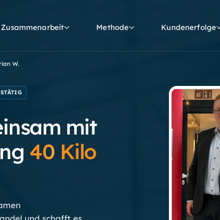
Zusammenarbeit
Methode
Kundenerfolge
rian
W.
FSTÄTIG
insam mit
ing
40
Kilo
samen
ndel und schafft es,