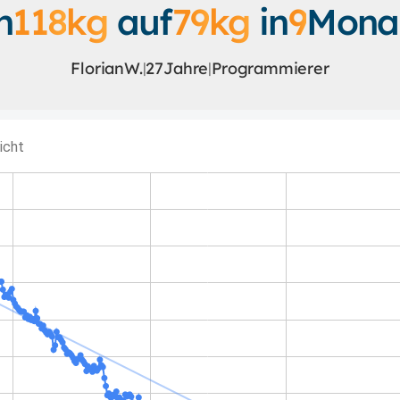
n
118
kg
auf
79
kg
in
9
Mona
Florian
W.
27
Jahre
Programmierer
|
|