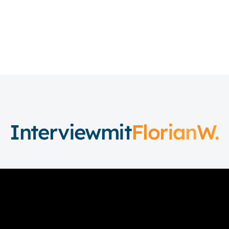
Interview
mit
Florian
W.