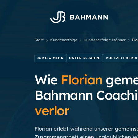
Start
Kundenerfolge
Kundenerfolge
Männer
Flo
36 KG & MEHR
UNTER 35 JAHRE
VOLLZEIT BERU
Wie
Florian
geme
Bahmann Coach
verlor
Florian erlebt während unserer gemein
Zusammenarbeit einen unglaublichen Wa