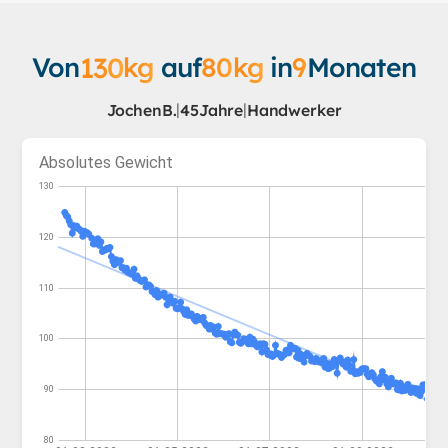
Von
130
kg
auf
80
kg
in
9
Monaten
|
|
Jochen
B.
45
Jahre
Handwerker