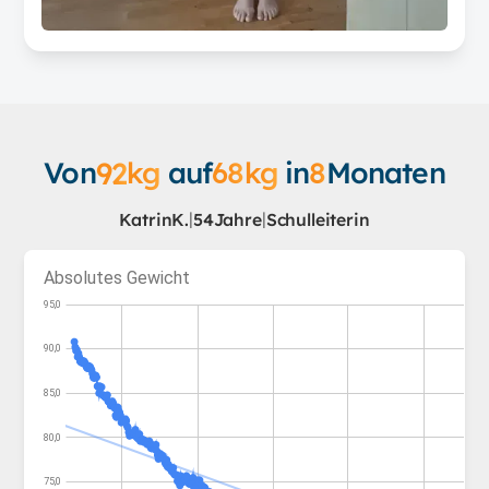
Von
92
kg
auf
68
kg
in
8
Monaten
|
|
Katrin
K.
54
Jahre
Schulleiterin