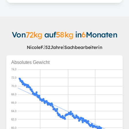
Von
72
kg
auf
58
kg
in
6
Monaten
|
|
Nicole
F.
52
Jahre
Sachbearbeiterin