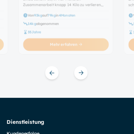
Zusammenarbeit knapp 14 Kilo zu verlieren.
sch
Dabei zeigt sie, dass es auch mit einer
Abe
Von
93
kg
auf
79
kg
in
4
Monaten
Schilddrüsenunterfunktion möglich ist, seine
auc
Wohlfühlfigur zu erreichen. Heute ist sie das
Zud
14
kg
abgenommen
erste Mal seit langer Zeit wieder so richtig
dre
35
Jahre
glücklich mit ihrem Aussehen.
Mehr erfahren
Slide 4 of 11.
Dienstleistung
Kundenerfolge