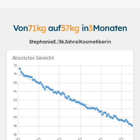
Von
71
kg
auf
57
kg
in
3
Monaten
|
|
Stephanie
E.
36
Jahre
Kosmetikerin