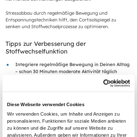
Stressabbau durch regelmäßige Bewegung und
Entspannungstechniken hilft, den Cortisolspiegel zu
senken und Stoffwechselprozesse zu optimieren.
Tipps zur Verbesserung der
Stoffwechselfunktion
Integriere regelmäßige Bewegung in Deinen Alltag
– schon 30 Minuten moderate Aktivität täglich
können den Stoffwechsel ankurbeln.
Trinke
ausreichend Wasser
, mindestens 1,5-2 Liter
pro Tag, um alle Stoffwechselprozesse optimal zu
unterstützen.
Diese Webseite verwendet Cookies
Achte auf ausreichend Schlaf, da
Schlafmangel
den
Wir verwenden Cookies, um Inhalte und Anzeigen zu
Stoffwechsel verlangsamen und zu Heißhunger
personalisieren, Funktionen für soziale Medien anbieten
führen kann.
zu können und die Zugriffe auf unsere Website zu
Vermeide stark verarbeitete Lebensmittel und
analysieren. Außerdem geben wir Informationen zu Ihrer