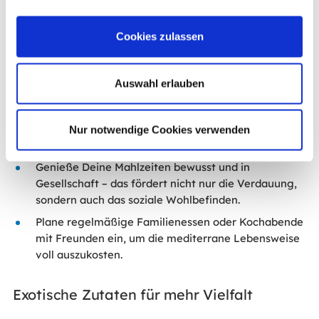
maximaler Frische und
Nährstoffdichte
zu profitieren.
Cookies zulassen
Gesunde Snacks
und Freude am Essen
Bereite Dir eine Handvoll Nüsse und getrocknete
Auswahl erlauben
Früchte als nährstoffreichen Snack für
zwischendurch vor.
Hummus mit Gemüsesticks ist eine proteinreiche
Nur notwendige Cookies verwenden
Option, die lange sättigt und Heißhunger vorbeugt.
Genieße Deine Mahlzeiten bewusst und in
Gesellschaft – das fördert nicht nur die Verdauung,
sondern auch das soziale Wohlbefinden.
Plane regelmäßige Familienessen oder Kochabende
mit Freunden ein, um die mediterrane Lebensweise
voll auszukosten.
Exotische Zutaten für mehr Vielfalt