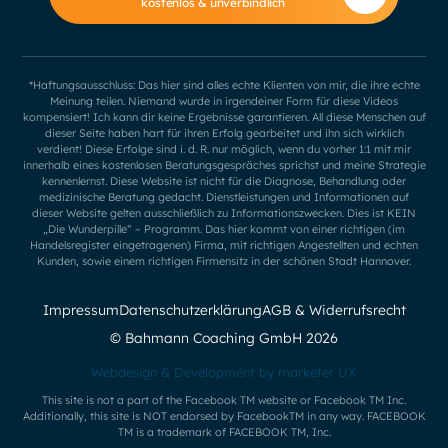
kostenlos & unverbindlich
*Haftungsausschluss: Das hier sind alles echte Klienten von mir, die ihre echte
Meinung teilen. Niemand wurde in irgendeiner Form für diese Videos
kompensiert! Ich kann dir keine Ergebnisse garantieren. All diese Menschen auf
dieser Seite haben hart für ihren Erfolg gearbeitet und ihn sich wirklich
verdient! Diese Erfolge sind i. d. R. nur möglich, wenn du vorher 1:1 mit mir
innerhalb eines kostenlosen Beratungsgespräches sprichst und meine Strategie
kennenlernst. Diese Website ist nicht für die Diagnose, Behandlung oder
medizinische Beratung gedacht. Dienstleistungen und Informationen auf
dieser Website gelten ausschließlich zu Informationszwecken. Dies ist KEIN
„Die Wunderpille“ – Programm. Das hier kommt von einer richtigen (im
Handelsregister eingetragenen) Firma, mit richtigen Angestellten und echten
Kunden, sowie einem richtigen Firmensitz in der schönen Stadt Hannover.
Impressum
Datenschutzerklärung
AGB & Widerrufsrecht
© Bahmann Coaching GmbH
2026
Webdesign & Development by marketer UX
This site is not a part of the Facebook TM website or Facebook TM Inc.
Additionally, this site is NOT endorsed by FacebookTM in any way. FACEBOOK
TM is a trademark of FACEBOOK TM, Inc.