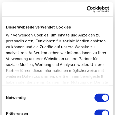
proteinreichen Snacks gut gefüllt
Bewegung als wichtiger Baustein
Diese Webseite verwendet Cookies
Bewegung steigert Deinen Energieverbrauch und
Wir verwenden Cookies, um Inhalte und Anzeigen zu
erhält Deine Muskelmasse – ein unverzichtbarer Faktor
personalisieren, Funktionen für soziale Medien anbieten
für nachhaltigen Erfolg:
zu können und die Zugriffe auf unsere Website zu
analysieren. Außerdem geben wir Informationen zu Ihrer
Alltagsaktivität erhöhen:
Verwendung unserer Website an unsere Partner für
soziale Medien, Werbung und Analysen weiter. Unsere
Ziele auf 7.000-10.000 Schritte täglich ab
Partner führen diese Informationen möglicherweise mit
Steige Treppen statt Aufzug
weiteren Daten zusammen, die Sie ihnen bereitgestellt
Nutze das Rad für kurze Strecken
haben oder die sie im Rahmen Ihrer Nutzung der Dienste
gesammelt haben.
Ausdauertraining:
Einwilligungsauswahl
Notwendig
Sammle 150-300 Minuten moderate Aktivität pro
Woche
Präferenzen