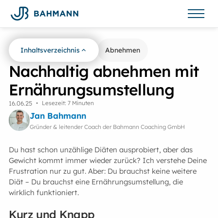
Inhaltsverzeichnis
Zurück zur Übersicht
Abnehmen
Nachhaltig abnehmen mit
Ernährungsumstellung
16
.
06
.
25
•
Lesezeit: 7 Minuten
Jan Bahmann
Gründer & leitender Coach der Bahmann Coaching GmbH
Du hast schon unzählige Diäten ausprobiert, aber das
Gewicht kommt immer wieder zurück? Ich verstehe Deine
Frustration nur zu gut. Aber: Du brauchst keine weitere
Diät – Du brauchst eine Ernährungsumstellung, die
wirklich funktioniert.
Kurz und Knapp