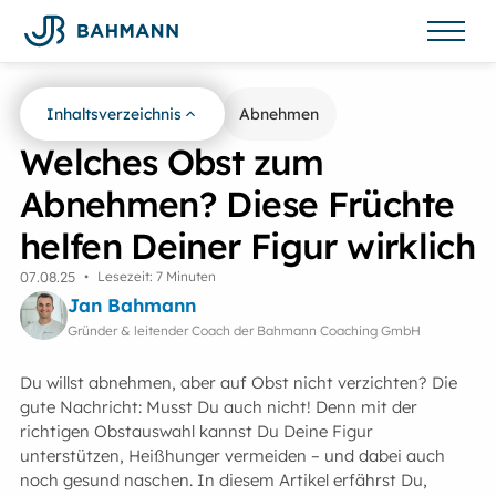
Inhaltsverzeichnis
Zurück zur Übersicht
Abnehmen
Welches Obst zum
Abnehmen? Diese Früchte
helfen Deiner Figur wirklich
07
.
08
.
25
•
Lesezeit: 7 Minuten
Jan Bahmann
Gründer & leitender Coach der Bahmann Coaching GmbH
Du willst abnehmen, aber auf Obst nicht verzichten? Die
gute Nachricht: Musst Du auch nicht! Denn mit der
richtigen Obstauswahl kannst Du Deine Figur
unterstützen, Heißhunger vermeiden – und dabei auch
noch gesund naschen. In diesem Artikel erfährst Du,