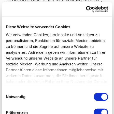
täglich etwa
2–3 Portionen
Obst zu essen.
Eine Portion entspricht dabei ungefähr
100–150
Gramm
– das ist zum Beispiel ein mittelgroßer Apfel,
Diese Webseite verwendet Cookies
eine Birne oder eine kleine Schale Beeren.
Wir verwenden Cookies, um Inhalte und Anzeigen zu
So kannst Du Deinen Körper optimal mit Vitaminen,
personalisieren, Funktionen für soziale Medien anbieten
Mineralstoffen und Ballaststoffen versorgen, ohne zu
zu können und die Zugriffe auf unsere Website zu
viele Kalorien oder Zucker aufzunehmen.
analysieren. Außerdem geben wir Informationen zu Ihrer
Verwendung unserer Website an unsere Partner für
Nicht jede Obstsorten ist gleich: Während Äpfel,
soziale Medien, Werbung und Analysen weiter. Unsere
Birnen, Melone oder Beeren wenig Kalorien und viel
Partner führen diese Informationen möglicherweise mit
Ballaststoffe enthalten, liefern Bananen, Avocados
weiteren Daten zusammen, die Sie ihnen bereitgestellt
oder Weintrauben mehr Kalorien und Fruchtzucker.
haben oder die sie im Rahmen Ihrer Nutzung der Dienste
gesammelt haben.
Für Deine Obst-Diät solltest Du daher vor allem zu
Einwilligungsauswahl
Sorten mit wenig Kalorien und viel Ballaststoffen
Notwendig
greifen – sie machen lange satt und unterstützen Deine
Gewichtsabnahme.
Präferenzen