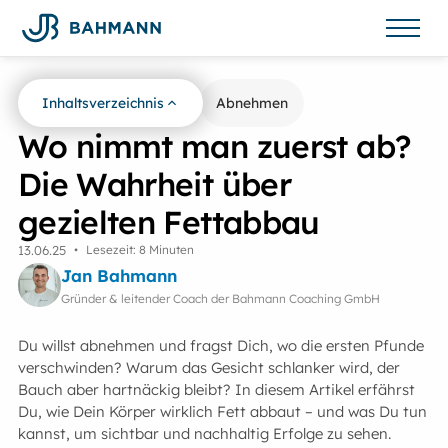
Inhaltsverzeichnis
Zurück zur Übersicht
Abnehmen
Wo nimmt man zuerst ab?
Die Wahrheit über
gezielten Fettabbau
13
.
06
.
25
•
Lesezeit: 8 Minuten
Jan Bahmann
Gründer & leitender Coach der Bahmann Coaching GmbH
Du willst abnehmen und fragst Dich, wo die ersten Pfunde
verschwinden? Warum das Gesicht schlanker wird, der
Bauch aber hartnäckig bleibt? In diesem Artikel erfährst
Du, wie Dein Körper wirklich Fett abbaut – und was Du tun
kannst, um sichtbar und nachhaltig Erfolge zu sehen.