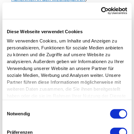
Bei Männern:
Testosteron begünstigt viszerale Fetteinlagerung
Diese Webseite verwendet Cookies
(Bauchfett)
Wir verwenden Cookies, um Inhalte und Anzeigen zu
personalisieren, Funktionen für soziale Medien anbieten
Erste Veränderungen oft im Gesicht und an
zu können und die Zugriffe auf unsere Website zu
Armen/Schultern
analysieren. Außerdem geben wir Informationen zu Ihrer
Verwendung unserer Website an unsere Partner für
soziale Medien, Werbung und Analysen weiter. Unsere
Bauchfett kann paradoxerweise länger bleiben,
Partner führen diese Informationen möglicherweise mit
obwohl es gesundheitlich problematischer ist
weiteren Daten zusammen, die Sie ihnen bereitgestellt
haben oder die sie im Rahmen Ihrer Nutzung der Dienste
gesammelt haben.
Einwilligungsauswahl
Meine 5-Punkte-Strategie für
Notwendig
nachhaltigen Fettabbau
Präferenzen
Nach Jahren der Erfahrung habe ich eine Strategie