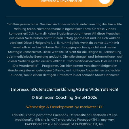
kostenlos & unverbindlich
*Haftungsausschluss: Das hier sind alles echte Klienten von mir, die ihre echte
Meinung teilen. Niemand wurde in irgendeiner Form für diese Videos
kompensiert! Ich kann dir keine Ergebnisse garantieren. All diese Menschen
auf dieser Seite haben hart für ihren Erfolg gearbeitet und ihn sich wirklich
verdient! Diese Erfolge sind i. d. R. nur möglich, wenn du vorher 1:1 mit mir
innerhalb eines kostenlosen Beratungsgespräches sprichst und meine
Strategie kennenlernst. Diese Website ist nicht für die Diagnose, Behandlung
oder medizinische Beratung gedacht. Dienstleistungen und Informationen auf
dieser Website gelten ausschließlich zu Informationszwecken. Dies ist KEIN
„Die Wunderpille“ – Programm. Das hier kommt von einer richtigen (im
Handelsregister eingetragenen) Firma, mit richtigen Angestellten und echten
Kunden, sowie einem richtigen Firmensitz in der schönen Stadt Hannover.
Impressum
Datenschutzerklärung
AGB & Widerrufsrecht
© Bahmann Coaching GmbH
2026
Webdesign & Development by marketer UX
This site is not a part of the Facebook TM website or Facebook TM Inc.
Additionally, this site is NOT endorsed by FacebookTM in any way.
FACEBOOK TM is a trademark of FACEBOOK TM, Inc.