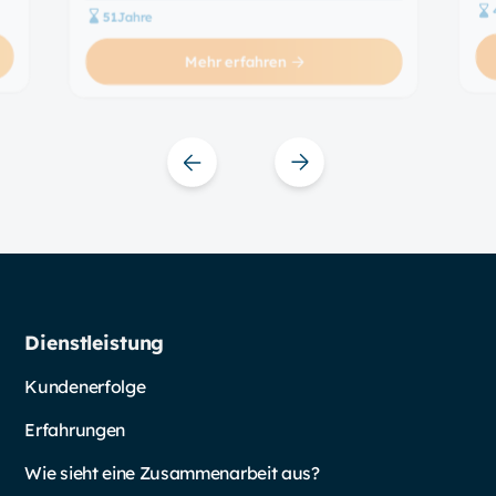
51
Jahre
ist
– u
Mehr erfahren
Slide 4 of 11.
Dienstleistung
Kundenerfolge
Erfahrungen
Wie sieht eine Zusammenarbeit aus?