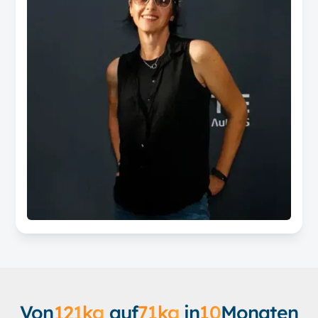
Von
121
kg
auf
71
kg
in
10
Monaten