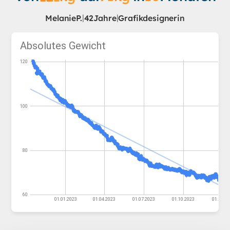
|
|
Melanie
P.
42
Jahre
Grafikdesignerin