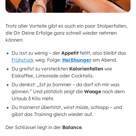
Trotz aller Vorteile gibt es auch ein paar Stolperfallen,
die Dir Deine Erfolge ganz schnell wieder nehmen
können:
Du isst zu wenig – der
Appetit
fehlt, also bleibt das
Frühstück
weg. Folge:
Heißhunger
am Abend.
Du greifst zu versteckten
Kalorienfallen
wie
Eiskaffee, Limonade oder Cocktails.
Du denkst: „Ist ja Sommer – da darf ich mir was
gönnen.“ Und plötzlich zeigt die
Waage
nach dem
Urlaub 3 Kilo mehr.
Du trainierst überhitzt, wirst müde, schlapp – und
gibst das Training gleich wieder auf.
Der Schlüssel liegt in der
Balance
.