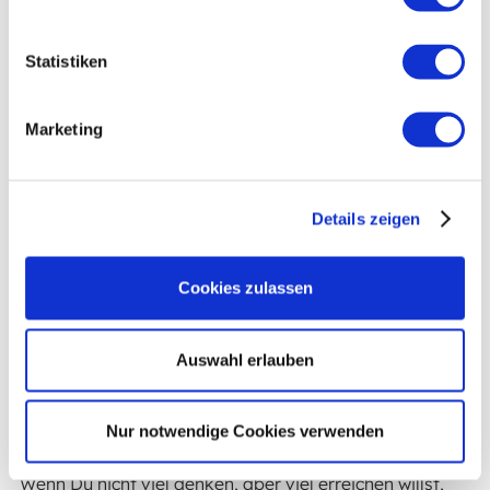
Skyr mit frischen Beeren
– viel
Eiweiß
, wenig
Zucker
, ideal am Nachmittag
Gemüsesticks mit Hummus
– knackig,
Statistiken
ballaststoffreich, sättigend
Gefrorene Trauben oder Beeren
– als gesunder
Marketing
„Ersatz“ für Eis
Selbstgemachtes Müsli
mit Haferflocken,
Joghurt und Obst – perfekt fürs Frühstück oder
Details zeigen
als Mini-Mahlzeit zwischendurch
Das Entscheidende:
Cookies zulassen
Diese Snacks helfen Dir, ohne Verzicht satt zu bleiben –
und trotzdem
Gewicht zu verlieren
.
Auswahl erlauben
4 einfache Sommer-Routinen für echte
Nur notwendige Cookies verwenden
Erfolge
Wenn Du nicht viel denken, aber viel erreichen willst,