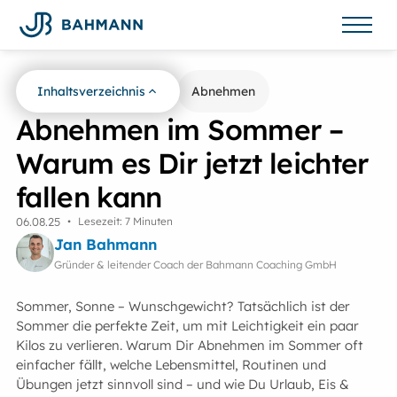
Inhaltsverzeichnis
Zurück zur Übersicht
Abnehmen
Abnehmen im Sommer –
Warum es Dir jetzt leichter
fallen kann
06
.
08
.
25
•
Lesezeit: 7 Minuten
Jan Bahmann
Gründer & leitender Coach der Bahmann Coaching GmbH
Sommer, Sonne – Wunschgewicht? Tatsächlich ist der
Sommer die perfekte Zeit, um mit Leichtigkeit ein paar
Kilos zu verlieren. Warum Dir Abnehmen im Sommer oft
einfacher fällt, welche Lebensmittel, Routinen und
Übungen jetzt sinnvoll sind – und wie Du Urlaub, Eis &