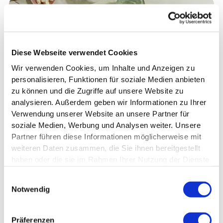
Diese Webseite verwendet Cookies
Wir verwenden Cookies, um Inhalte und Anzeigen zu
personalisieren, Funktionen für soziale Medien anbieten
zu können und die Zugriffe auf unsere Website zu
analysieren. Außerdem geben wir Informationen zu Ihrer
Verwendung unserer Website an unsere Partner für
soziale Medien, Werbung und Analysen weiter. Unsere
Partner führen diese Informationen möglicherweise mit
weiteren Daten zusammen, die Sie ihnen bereitgestellt
Wenn Du Lust auf einen
Snack
hast – aber nicht gleich
haben oder die sie im Rahmen Ihrer Nutzung der Dienste
Deine gesamte
Kalorienbilanz
sprengen willst, dann
gesammelt haben.
sind diese 5
Sommer-Snacks
genau das Richtige:
Einwilligungsauswahl
Notwendig
Wassermelone mit Feta
– erfrischend, sättigend,
salzig-süß
Präferenzen