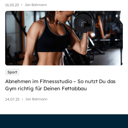
16
.
05
.
23
•
Jan Bahmann
Sport
Abnehmen im Fitnessstudio – So nutzt Du das
Gym richtig für Deinen Fettabbau
24
.
07
.
25
•
Jan Bahmann