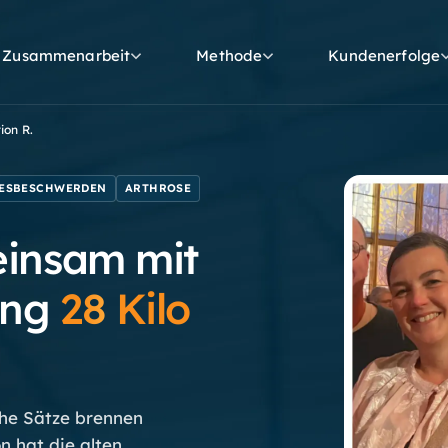
Zusammenarbeit
Methode
Kundenerfolge
ion
R.
ESBESCHWERDEN
ARTHROSE
insam mit
ing
28
Kilo
he Sätze brennen
n hat die alten