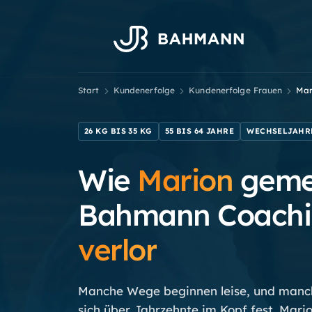
Start
Kundenerfolge
Kundenerfolge
Frauen
Mar
26 KG BIS 35 KG
55 BIS 64 JAHRE
WECHSELJAHR
Wie
Marion
geme
Bahmann Coach
verlor
Manche Wege beginnen leise, und manc
sich über Jahrzehnte im Kopf fest. Mario